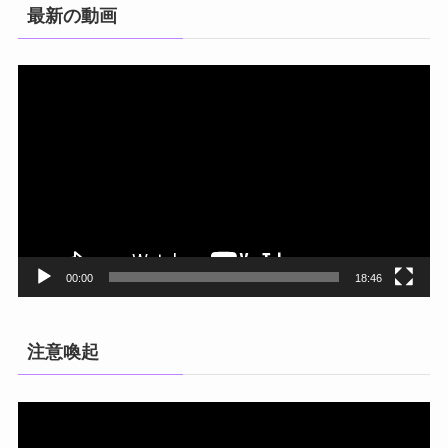
最新の動画
動
画
プ
レ
ー
ヤ
ー
00:00
18:46
注意喚起
動
画